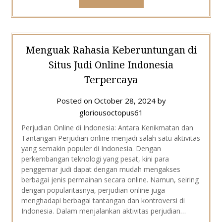
Menguak Rahasia Keberuntungan di
Situs Judi Online Indonesia
Terpercaya
Posted on
October 28, 2024
by
gloriousoctopus61
Perjudian Online di Indonesia: Antara Kenikmatan dan
Tantangan Perjudian online menjadi salah satu aktivitas
yang semakin populer di Indonesia. Dengan
perkembangan teknologi yang pesat, kini para
penggemar judi dapat dengan mudah mengakses
berbagai jenis permainan secara online. Namun, seiring
dengan popularitasnya, perjudian online juga
menghadapi berbagai tantangan dan kontroversi di
Indonesia. Dalam menjalankan aktivitas perjudian…