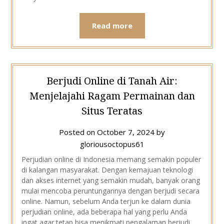
Read more
Berjudi Online di Tanah Air:
Menjelajahi Ragam Permainan dan
Situs Teratas
Posted on
October 7, 2024
by
gloriousoctopus61
Perjudian online di Indonesia memang semakin populer
di kalangan masyarakat. Dengan kemajuan teknologi
dan akses internet yang semakin mudah, banyak orang
mulai mencoba peruntungannya dengan berjudi secara
online. Namun, sebelum Anda terjun ke dalam dunia
perjudian online, ada beberapa hal yang perlu Anda
ingat agar tetap bisa menikmati pengalaman berjudi