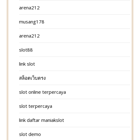
arena212
musang178
arena212
slot88
link slot
สล็อตเว็บตรง
slot online terpercaya
slot terpercaya
link daftar maniakslot
slot demo