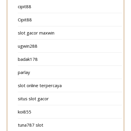
cipit88
Cipit88
slot gacor maxwin
ugwin288
badak178
parlay
slot online terpercaya
situs slot gacor
koi855
tuna787 slot