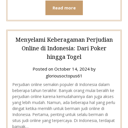
Read more
Menyelami Keberagaman Perjudian
Online di Indonesia: Dari Poker
hingga Togel
Posted on
October 14, 2024
by
gloriousoctopus61
Perjudian online semakin populer di Indonesia dalam
beberapa tahun terakhir. Banyak orang mulai beralih ke
perjudian online karena kemudahannya dan juga akses
yang lebih mudah. Namun, ada beberapa hal yang perlu
diingat ketika memilih untuk bermain judi online di
Indonesia. Pertama, penting untuk selalu bermain di
situs judi online yang terpercaya. Di Indonesia, terdapat
banyak…