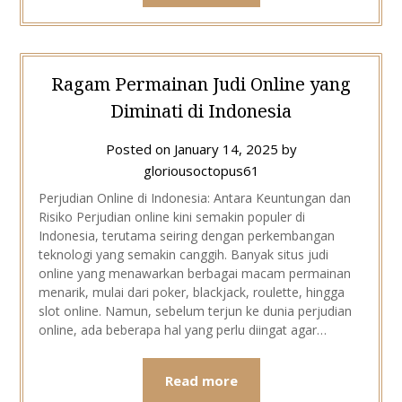
Ragam Permainan Judi Online yang
Diminati di Indonesia
Posted on
January 14, 2025
by
gloriousoctopus61
Perjudian Online di Indonesia: Antara Keuntungan dan
Risiko Perjudian online kini semakin populer di
Indonesia, terutama seiring dengan perkembangan
teknologi yang semakin canggih. Banyak situs judi
online yang menawarkan berbagai macam permainan
menarik, mulai dari poker, blackjack, roulette, hingga
slot online. Namun, sebelum terjun ke dunia perjudian
online, ada beberapa hal yang perlu diingat agar…
Read more